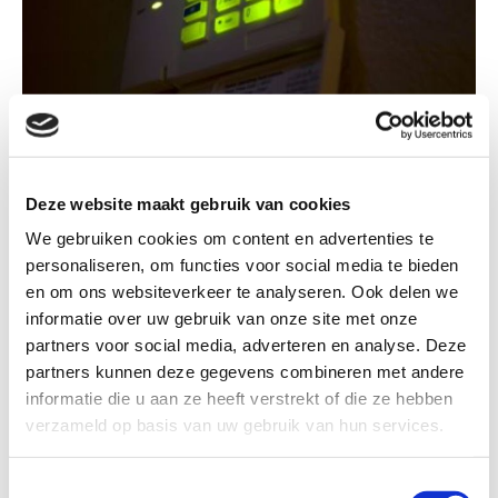
Innovatieve bedrijfs- en
woningbeveiliging
Deze website maakt gebruik van cookies
We gebruiken cookies om content en advertenties te
Hoe meer u hebt, hoe meer u kunt verliezen.
personaliseren, om functies voor social media te bieden
Bescherm uw huis of bedrijf nu met de nieuwste,
en om ons websiteverkeer te analyseren. Ook delen we
innovatieve producten op het gebied van
bedrijfs- en
informatie over uw gebruik van onze site met onze
woningbeveiliging
en brand- en
partners voor social media, adverteren en analyse. Deze
ontruimingssystemen. Beveilig ook uw huis of bedrijf.
partners kunnen deze gegevens combineren met andere
informatie die u aan ze heeft verstrekt of die ze hebben
verzameld op basis van uw gebruik van hun services.
Toestemmingsselectie