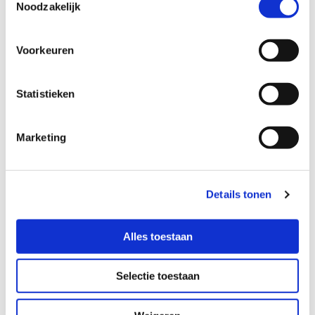
Noodzakelijk
Voorkeuren
Statistieken
Marketing
Elektrotechniek en
huisautomatisering
Details tonen
Laat uw
licht- en krachtinstallaties
aanleggen door
ons professionele installatiebedrijf. We zijn
Alles toestaan
gespecialiseerd in vernieuwende
huisautomatisering
(domotica),
verlichting
,
noodverlichting
en
Selectie toestaan
betrouwbare
datatechniek
. Bel 020 - 694 44 22 voor
meer informatie.